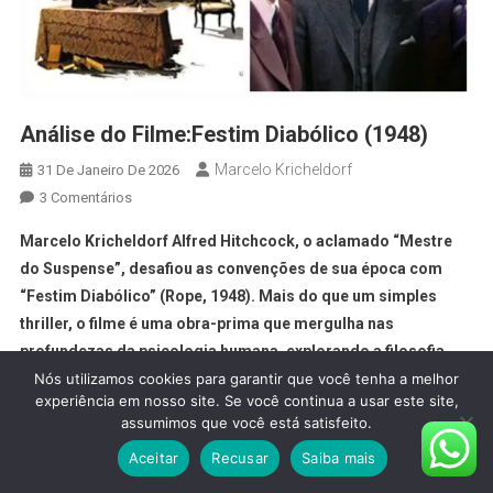
Análise do Filme:Festim Diabólico (1948)
Marcelo Kricheldorf
31 De Janeiro De 2026
3 Comentários
Marcelo Kricheldorf Alfred Hitchcock, o aclamado “Mestre
do Suspense”, desafiou as convenções de sua época com
“Festim Diabólico” (Rope, 1948). Mais do que um simples
thriller, o filme é uma obra-prima que mergulha nas
profundezas da psicologia humana, explorando a filosofia
niilista e a amoralidade através de uma técnica
Nós utilizamos cookies para garantir que você tenha a melhor
experiência em nosso site. Se você continua a usar este site,
cinematográfica audaciosa e inovadora. A narrativa […]
assumimos que você está satisfeito.
Aceitar
Recusar
Saiba mais
61 Visualizações Totais