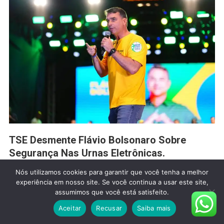
TSE Desmente Flávio Bolsonaro Sobre
Segurança Nas Urnas Eletrônicas.
Mirian Mariano
22 De Julho De 2026
1 Comentário
Nós utilizamos cookies para garantir que você tenha a melhor
experiência em nosso site. Se você continua a usar este site,
O Tribunal Superior Eleitoral (TSE) desmentiu oficialmente o
assumimos que você está satisfeito.
senador e pré-candidato à Presidência da República Flávio
Aceitar
Recusar
Saiba mais
Bolsonaro (PL-RJ), após ele fazer afirmações falsas sobre a