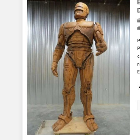
P
P
c
n
E