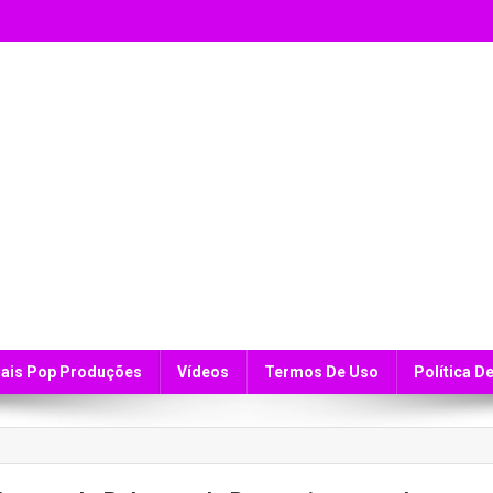
ais Pop Produções
Vídeos
Termos De Uso
Política D