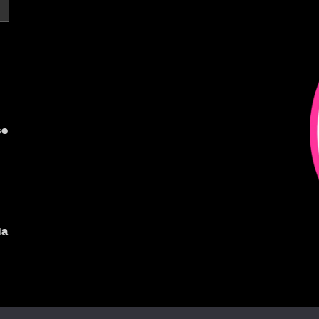
se
Na