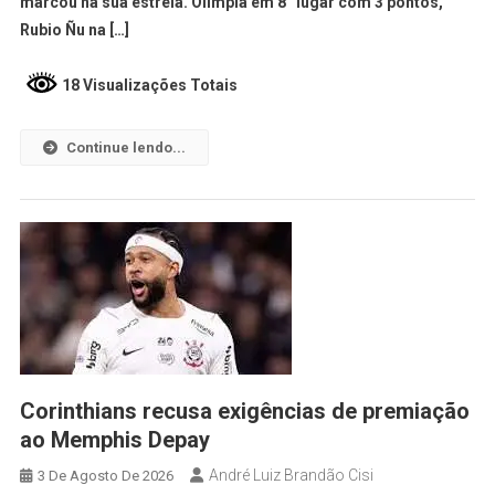
marcou na sua estreia. Olimpia em 8° lugar com 3 pontos,
Rubio Ñu na […]
18 Visualizações Totais
Continue lendo...
Corinthians recusa exigências de premiação
ao Memphis Depay
André Luiz Brandão Cisi
3 De Agosto De 2026