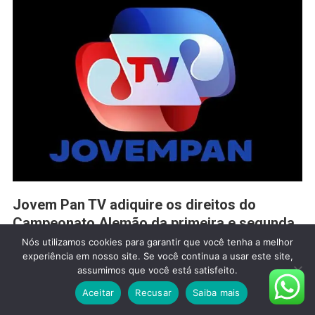
Jovem Pan TV adiquire os direitos do
Campeonato Alemão da primeira e segunda
divisão
Nós utilizamos cookies para garantir que você tenha a melhor
experiência em nosso site. Se você continua a usar este site,
André Luiz Brandão Cisi
2 De Agosto De 2026
assumimos que você está satisfeito.
Leave A Comment
Aceitar
Recusar
Saiba mais
A Bundesliga vai fazer parte de mais um veículo de TV