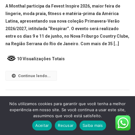
A Monthal participa da Fevest Inspire 2026, maior feira de
lingerie, moda praia, fitness e matéria-prima da América
Latina, apresentando sua nova coleção Primavera-Verão
2026/2027, intitulada “Respirar”. O evento será realizado
entre os dias 9 e 11 de junho, no Nova Friburgo Country Clube,
na Região Serrana do Rio de Janeiro. Com mais de 35 […]
10 Visualizações Totais
Continue lendo...
Nós utilizamos cookies para garantir que você tenha a melhor
experiência em nosso site. Se você continua a usar este site,
assumimos que você está satisfeito.
Aceitar
Recusar
Saiba mais