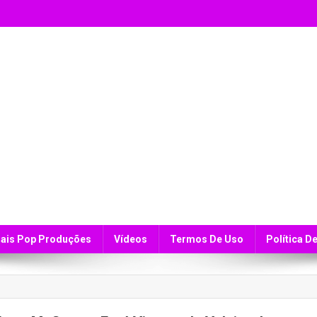
ais Pop Produções
Vídeos
Termos De Uso
Política D