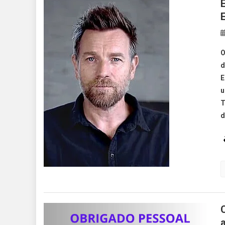
O
d
E
u
T
d
a