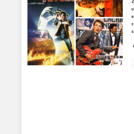
Z
u
e
c
s