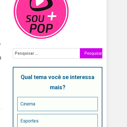
e
l
Qual tema você se interessa
mais?
Cinema
a
Esportes