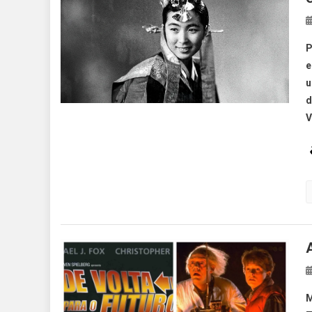
P
e
u
d
V
M