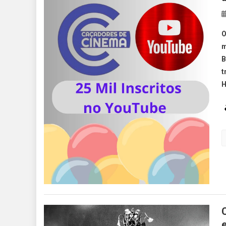
O
m
B
t
H