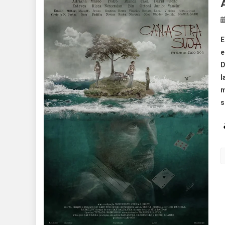
E
e
D
l
m
s