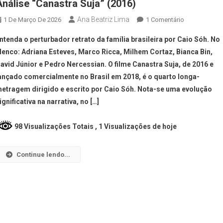
Análise “Canastra Suja” (2016)
Ana Beatriz Lima
1 De Março De 2026
1 Comentário
ntenda o perturbador retrato da família brasileira por Caio Sóh. No
lenco: Adriana Esteves, Marco Ricca, Milhem Cortaz, Bianca Bin,
avid Júnior e Pedro Nercessian. O filme Canastra Suja, de 2016 e
ançado comercialmente no Brasil em 2018, é o quarto longa-
etragem dirigido e escrito por Caio Sóh. Nota-se uma evolução
ignificativa na narrativa, no […]
98 Visualizações Totais
, 1 Visualizações de hoje
Continue lendo...