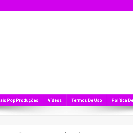
ais Pop Produções
Vídeos
Termos De Uso
Política D