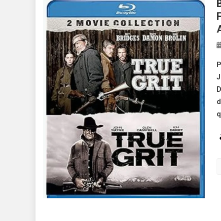
P
J
D
d
q