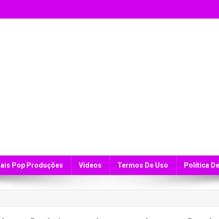
ais Pop Produções
Vídeos
Termos De Uso
Política D