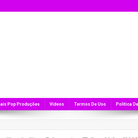
ais Pop Produções
Vídeos
Termos De Uso
Política D