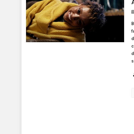
B
f
d
c
d
s