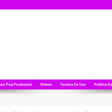
ais Pop Produções
Vídeos
Termos De Uso
Política D