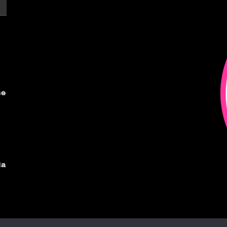
se
Na