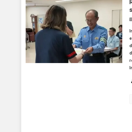
I
e
d
d
r
I