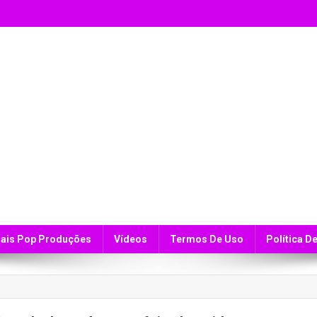
ais Pop Produções
Vídeos
Termos De Uso
Política D