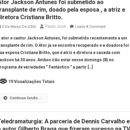
Ator Jackson Antunes foi submetido ao
transplante de rim, doado pela esposa , a atriz e
iretora Cristiana Britto.
Paulo José
5 De Março De 2026
Leave A Comment
 ator e cantor Jackson Antunes, foi submetido recentemente a um
ransplante de rim. O Ator ja se encontra recuperado e a doadora foi
ua esposa Cristiana Britto, que é atriz e diretora e casada com
ackson há 30 anos. Ambos irão estar nesse domingo (8) no
rograma de variedades ” Fantástico ” a partir […]
19 Visualizações Totais
Continue lendo...
Teledramaturgia: A parceria de Dennis Carvalho e
o autor Gilberto Braga que fizeram sucesso na T