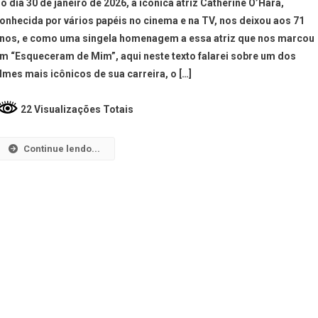
o dia 30 de janeiro de 2026, a icônica atriz Catherine O’Hara,
onhecida por vários papéis no cinema e na TV, nos deixou aos 71
nos, e como uma singela homenagem a essa atriz que nos marcou
m “Esqueceram de Mim”, aqui neste texto falarei sobre um dos
ilmes mais icônicos de sua carreira, o […]
22 Visualizações Totais
Continue lendo...