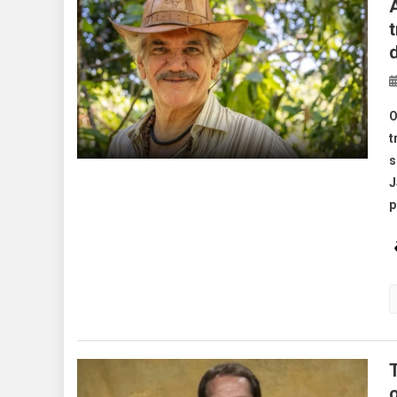
d
O
t
s
J
p