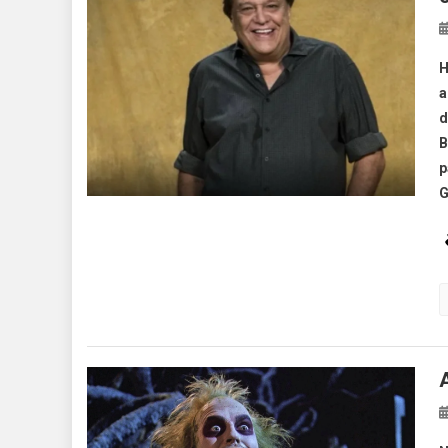
H
a
d
B
p
G