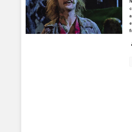
N
c
a
e
f