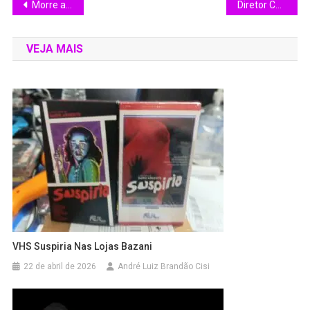
Morre a atriz Olivia Hussey
Diretor Charles Shyer morre aos 83 anos
VEJA MAIS
VHS Suspiria Nas Lojas Bazani
22 de abril de 2026
André Luiz Brandão Cisi