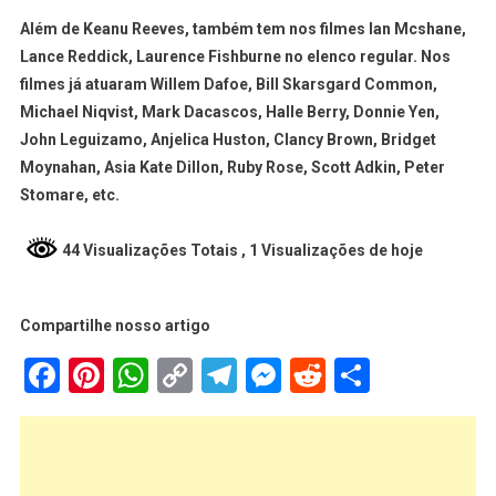
Além de Keanu Reeves, também tem nos filmes Ian Mcshane,
Lance Reddick, Laurence Fishburne no elenco regular. Nos
filmes já atuaram Willem Dafoe, Bill Skarsgard Common,
Michael Niqvist, Mark Dacascos, Halle Berry, Donnie Yen,
John Leguizamo, Anjelica Huston, Clancy Brown, Bridget
Moynahan, Asia Kate Dillon, Ruby Rose, Scott Adkin, Peter
Stomare, etc.
44 Visualizações Totais
, 1 Visualizações de hoje
Compartilhe nosso artigo
Facebook
Pinterest
WhatsApp
Copy
Telegram
Messenger
Reddit
Share
Link