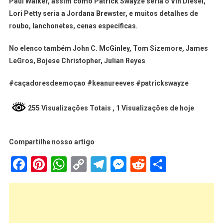
Paul Walker, assim como Patrick Swayze seria o Vin Diesel,
Lori Petty seria a Jordana Brewster, e muitos detalhes de
roubo, lanchonetes, cenas especificas.
No elenco também John C. McGinley, Tom Sizemore, James
LeGros, Bojese Christopher, Julian Reyes
#caçadoresdeemoçao #keanureeves #patrickswayze
255 Visualizações Totais
, 1 Visualizações de hoje
Compartilhe nosso artigo
Facebook
Pinterest
WhatsApp
Copy
Telegram
Messenger
Reddit
Share
Link