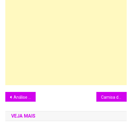
Análise “Procurado” (1997)
Camisa do filme A Noite das Vampiras à Venda
VEJA MAIS