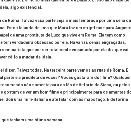
em que vive. E é muito mais que amor e a paixão. E isso não deixa de
dela, algo existencial.
ra de Roma. Talvez essa parte seja a mais lembrada por uma cena q
no. Estou falando de uma que Mara faz um strip-tease para Augusto
papel de uma prostituta de Luxo que vive em Roma. Ela tem como
que tem verdadeira obsessão por ela. Há varias cenas engraçadas.
eminarista que por ser totalmente encantado por ela diz que vai
nvencê-lo a mudar de ideia.
ei dizer. Talvez todas. Na terceira parte vemos as ruas de Roma. E
al parte é a predileta de vocês? Vocês gostaram do filme? Qualquer
recomendo não somente para os fãs de Vittorio de Sicca, ou pelos
e gostam de ver um bom filme e principalmente para os amantes d
né. Sou uma mini-italiana e até falar com as mãos faço. E de forma
ro que tenham uma ótima semana.