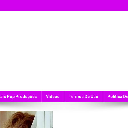
ais Pop Produções
Vídeos
Termos De Uso
Política D