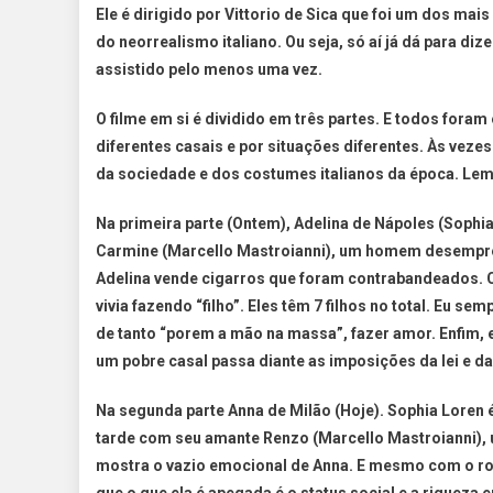
Ele é dirigido por Vittorio de Sica que foi um dos mai
do neorrealismo italiano. Ou seja, só aí já dá para di
assistido pelo menos uma vez.
O filme em si é dividido em três partes. E todos fora
diferentes casais e por situações diferentes. Às vez
da sociedade e dos costumes italianos da época. Lemb
Na primeira parte (Ontem), Adelina de Nápoles (Sophi
Carmine (Marcello Mastroianni), um homem desempreg
Adelina vende cigarros que foram contrabandeados. Co
vivia fazendo “filho”. Eles têm 7 filhos no total. Eu 
de tanto “porem a mão na massa”, fazer amor. Enfim, 
um pobre casal passa diante as imposições da lei e da
Na segunda parte Anna de Milão (Hoje). Sophia Loren
tarde com seu amante Renzo (Marcello Mastroianni), u
mostra o vazio emocional de Anna. E mesmo com o ro