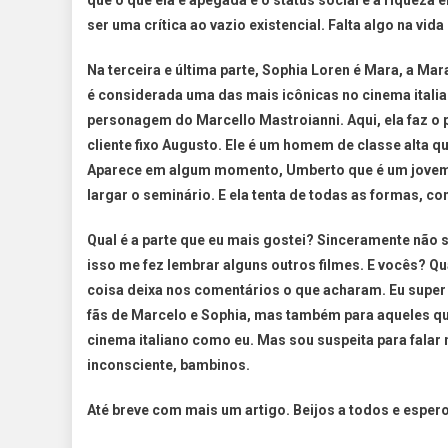
que o que ela é apegada é o status social e a riqueza 
ser uma crítica ao vazio existencial. Falta algo na vida 
Na terceira e última parte, Sophia Loren é Mara, a Ma
é considerada uma das mais icônicas no cinema italia
personagem do Marcello Mastroianni. Aqui, ela faz o 
cliente fixo Augusto. Ele é um homem de classe alta 
Aparece em algum momento, Umberto que é um jovem s
largar o seminário. E ela tenta de todas as formas, co
Qual é a parte que eu mais gostei? Sinceramente não s
isso me fez lembrar alguns outros filmes. E vocês? Qu
coisa deixa nos comentários o que acharam. Eu super 
fãs de Marcelo e Sophia, mas também para aqueles qu
cinema italiano como eu. Mas sou suspeita para falar 
inconsciente, bambinos.
Até breve com mais um artigo. Beijos a todos e espe