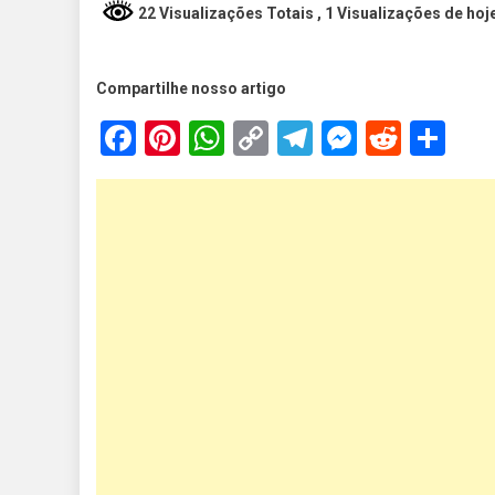
22 Visualizações Totais
, 1 Visualizações de hoj
Compartilhe nosso artigo
Facebook
Pinterest
WhatsApp
Copy
Telegram
Messen
Reddi
Sh
Link