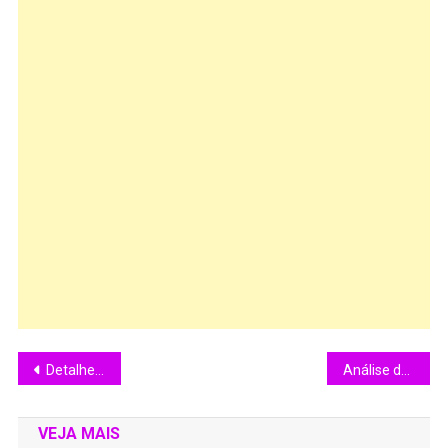
Detalhes do Blu-ray ” True Lies” da Obras-Primas do Cinema.
Análise do filme: A Rosa Púrpura do Cairo. (1985)
VEJA MAIS