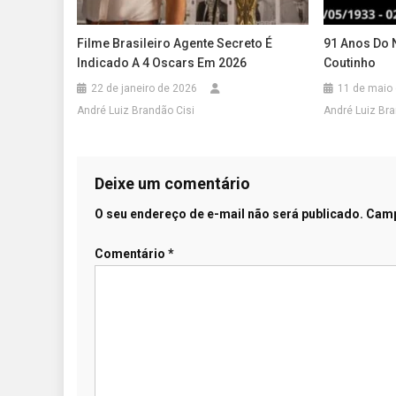
Filme Brasileiro Agente Secreto É
91 Anos Do 
Indicado A 4 Oscars Em 2026
Coutinho
22 de janeiro de 2026
11 de maio
André Luiz Brandão Cisi
André Luiz Bra
Deixe um comentário
O seu endereço de e-mail não será publicado.
Camp
Comentário
*