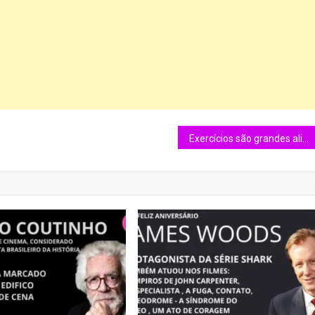
Exercícios são grandes aliados na prevenção e recuperação do câncer de próstata