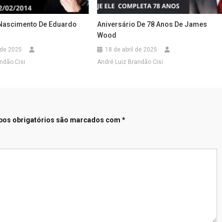
Nascimento De Eduardo
Aniversário De 78 Anos De James
Wood
 de 2025
18 de abril de 2025
ndão Cisi
André Luiz Brandão Cisi
os obrigatórios são marcados com
*