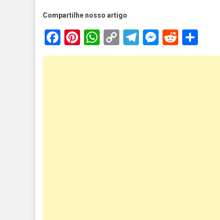
Compartilhe nosso artigo
Facebook
Pinterest
WhatsApp
Copy
Telegram
Messen
Reddi
Sh
Link