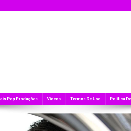
ais Pop Produções
Vídeos
Termos De Uso
Política D