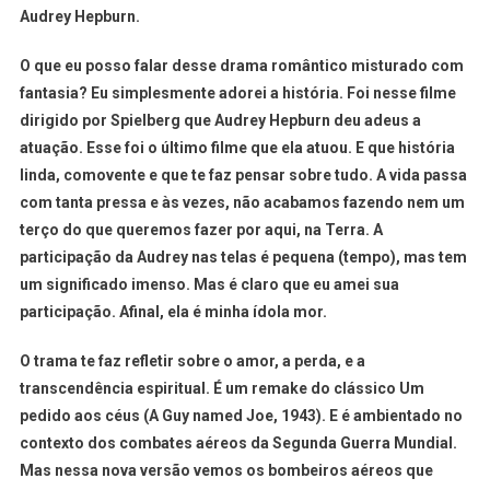
Audrey Hepburn.
O que eu posso falar desse drama romântico misturado com
fantasia? Eu simplesmente adorei a história. Foi nesse filme
dirigido por Spielberg que Audrey Hepburn deu adeus a
atuação. Esse foi o último filme que ela atuou. E que história
linda, comovente e que te faz pensar sobre tudo. A vida passa
com tanta pressa e às vezes, não acabamos fazendo nem um
terço do que queremos fazer por aqui, na Terra. A
participação da Audrey nas telas é pequena (tempo), mas tem
um significado imenso. Mas é claro que eu amei sua
participação. Afinal, ela é minha ídola mor.
O trama te faz refletir sobre o amor, a perda, e a
transcendência espiritual. É um remake do clássico Um
pedido aos céus (A Guy named Joe, 1943). E é ambientado no
contexto dos combates aéreos da Segunda Guerra Mundial.
Mas nessa nova versão vemos os bombeiros aéreos que