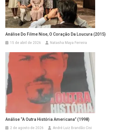
Análise Do Filme Nise, O Coração Da Loucura (2015)
15 de abril de 2026
Natasha Maya Ferreira
Análise “A Outra História Americana” (1998)
2 de agosto de 2026
André Luiz Brandão Cisi