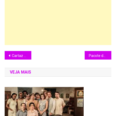
Cartaz ” Teaser” de ” O Diabo Veste Prada 2
Pacote de Filmes do SBT em 2008
VEJA MAIS