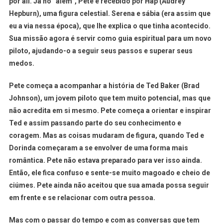
por ali. Já no “além”, Pete é recebido por Hap (Audrey
Hepburn), uma figura celestial. Serena e sábia (era assim que
eu a via nessa época), que lhe explica o que tinha acontecido.
Sua missão agora é servir como guia espiritual para um novo
piloto, ajudando-o a seguir seus passos e superar seus
medos.
Pete começa a acompanhar a história de Ted Baker (Brad
Johnson), um jovem piloto que tem muito potencial, mas que
não acredita em si mesmo. Pete começa a orientar e inspirar
Ted e assim passando parte do seu conhecimento e
coragem. Mas as coisas mudaram de figura, quando Ted e
Dorinda começaram a se envolver de uma forma mais
romântica. Pete não estava preparado para ver isso ainda.
Então, ele fica confuso e sente-se muito magoado e cheio de
ciúmes. Pete ainda não aceitou que sua amada possa seguir
em frente e se relacionar com outra pessoa.
Mas com o passar do tempo e com as conversas que tem