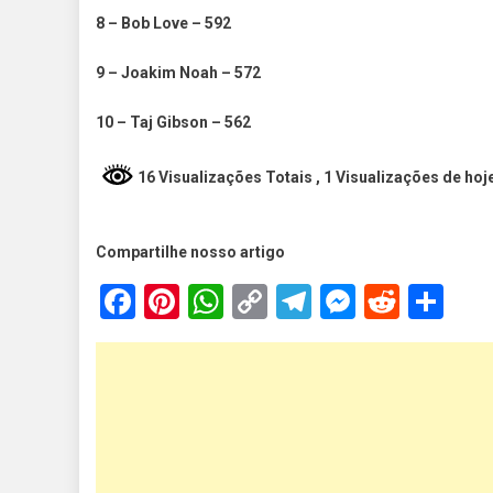
8 – Bob Love – 592
9 – Joakim Noah – 572
10 – Taj Gibson – 562
16 Visualizações Totais
, 1 Visualizações de hoj
Compartilhe nosso artigo
Facebook
Pinterest
WhatsApp
Copy
Telegram
Messen
Reddi
Sh
Link