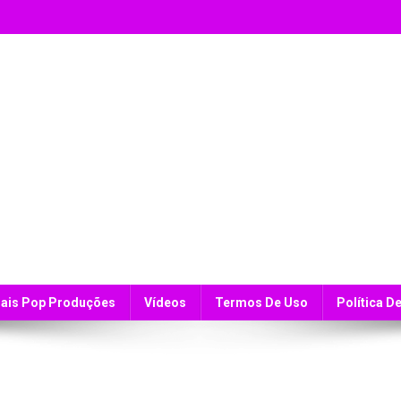
ais Pop Produções
Vídeos
Termos De Uso
Política D