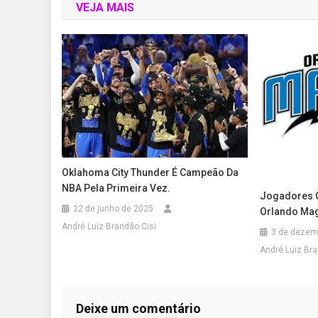
VEJA MAIS
Oklahoma City Thunder É Campeão Da
NBA Pela Primeira Vez.
Jogadores C
22 de junho de 2025
Orlando Ma
André Luiz Brandão Cisi
3 de dezem
André Luiz Bra
Deixe um comentário