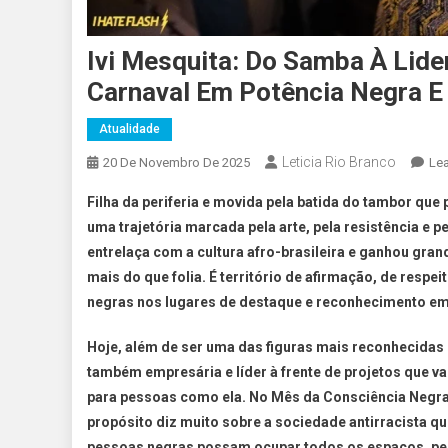
Ivi Mesquita: Do Samba À Lide
Carnaval Em Potência Negra 
Atualidade
Leticia Rio Branco
20 De Novembro De 2025
Le
Filha da periferia e movida pela batida do tambor que 
uma trajetória marcada pela arte, pela resistência e 
entrelaça com a cultura afro-brasileira e ganhou gran
mais do que folia. É território de afirmação, de resp
negras nos lugares de destaque e reconhecimento em
Hoje, além de ser uma das figuras mais reconhecidas d
também empresária e líder à frente de projetos que 
para pessoas como ela. No Mês da Consciência Negra, 
propósito diz muito sobre a sociedade antirracista 
pessoas negras possam ocupar todos os espaços, per