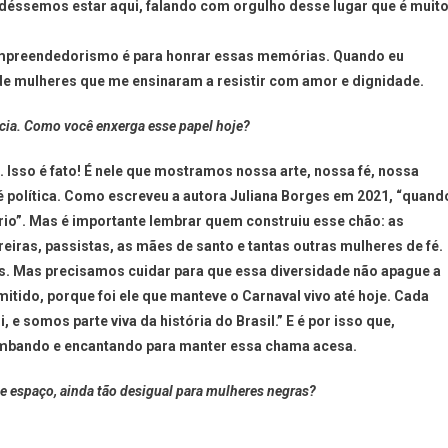
déssemos estar aqui, falando com orgulho desse lugar que é muit
empreendedorismo é para honrar essas memórias. Quando eu
e mulheres que me ensinaram a resistir com amor e dignidade.
ncia. Como você enxerga esse papel hoje?
. Isso é fato! É nele que mostramos nossa arte, nossa fé, nossa
 é política. Como escreveu a autora Juliana Borges em 2021, “quand
ário”. Mas é importante lembrar quem construiu esse chão: as
iras, passistas, as mães de santo e tantas outras mulheres de fé.
as. Mas precisamos cuidar para que essa diversidade não apague a
tido, porque foi ele que manteve o Carnaval vivo até hoje. Cada
 e somos parte viva da história do Brasil.” E é por isso que,
ambando e encantando para manter essa chama acesa.
 espaço, ainda tão desigual para mulheres negras?