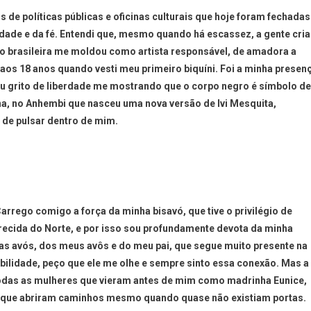
s de políticas públicas e oficinas culturais que hoje foram fechadas
tividade e da fé. Entendi que, mesmo quando há escassez, a gente cria
ro brasileira me moldou como artista responsável, de amadora a
 aos 18 anos quando vesti meu primeiro biquíni. Foi a minha presen
u grito de liberdade me mostrando que o corpo negro é símbolo de
gina, no Anhembi que nasceu uma nova versão de Ivi Mesquita,
 de pulsar dentro de mim.
arrego comigo a força da minha bisavó, que tive o privilégio de
recida do Norte, e por isso sou profundamente devota da minha
s avós, dos meus avôs e do meu pai, que segue muito presente na
ilidade, peço que ele me olhe e sempre sinto essa conexão. Mas a
todas as mulheres que vieram antes de mim como madrinha Eunice,
ras que abriram caminhos mesmo quando quase não existiam portas.