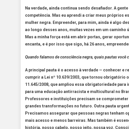
Na verdade, ainda continua sendo desafiador. A gente
competência. Mas eu aprendi a criar meus próprios e
mulher negra. Empreender, para mim, ainda é algo des
ao longo desses anos, muitas vezes em um caminho ún
Mas a minha força está em abrir portas, gerar oportu
encanta, e é por isso que sigo, há 26 anos, empreend
Quando falamos de consciência negra, quais pautas você 
A principal pauta é o acesso à verdade — conhecer e r
cumprir a Lei nº 10.639/2003, que tornou obrigatório o 
11.645/2008, que ampliou essa obrigatoriedade para inc
para uma educação antirracista e multicultural no Bras
Professores e instituições precisam se comprometer 
grandes transformações no futuro. Outra pauta urgen
Precisamos assegurar que pessoas negras tenham op
mais acesso e menos barreiras. Mas também é essenci
história, nosso cabelo, nosso jeito, nossa voz. Con