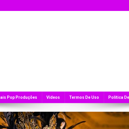
ais Pop Produções
Vídeos
Termos De Uso
Política D