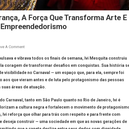
rança, A Força Que Transforma Arte E
E Empreendedorismo
ave A Comment
pulsava e vibrava todos os finais de semana, Ivi Mesquita construiu
pela coragem de transformar desafios em conquistas. Sua história s
de visibilidade no Carnaval — um espaço que, para ela, sempre foi
eito aos que vieram antes e de luta pelo protagonismo das pessoas
 suas áreas de atuação.
o Carnaval, tanto em São Paulo quanto no Rio de Janeiro, Ivi é
valorizam a cultura negra e fortalecem o movimento de protagonism
Ivi reforça que olhar para trás com respeito e para frente com
que deseja construir — uma sociedade em que as novas gerações de
mitindo que a caneta deslize entre seus dedos com dignidade,