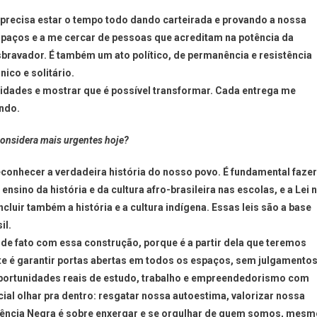
 precisa estar o tempo todo dando carteirada e provando a nossa
spaços e a me cercar de pessoas que acreditam na potência da
bravador. É também um ato político, de permanência e resistência
ico e solitário.
nidades e mostrar que é possível transformar. Cada entrega me
endo.
considera mais urgentes hoje?
econhecer a verdadeira história do nosso povo. É fundamental fazer
ensino da história e da cultura afro-brasileira nas escolas, e a Lei 
luir também a história e a cultura indígena. Essas leis são a base
il.
de fato com essa construção, porque é a partir dela que teremos
te é garantir portas abertas em todos os espaços, sem julgamentos
ortunidades reais de estudo, trabalho e empreendedorismo com
al olhar pra dentro: resgatar nossa autoestima, valorizar nossa
sciência Negra é sobre enxergar e se orgulhar de quem somos, mes