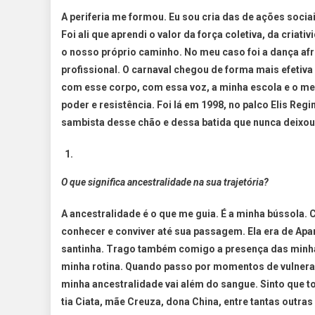
A periferia me formou. Eu sou cria das de ações sociai
Foi ali que aprendi o valor da força coletiva, da cria
o nosso próprio caminho. No meu caso foi a dança af
profissional. O carnaval chegou de forma mais efetiva
com esse corpo, com essa voz, a minha escola e o me
poder e resistência. Foi lá em 1998, no palco Elis Re
sambista desse chão e dessa batida que nunca deixou
O que significa ancestralidade na sua trajetória?
A ancestralidade é o que me guia. É a minha bússola. C
conhecer e conviver até sua passagem. Ela era de Apa
santinha. Trago também comigo a presença das minha
minha rotina. Quando passo por momentos de vulnerab
minha ancestralidade vai além do sangue. Sinto que 
tia Ciata, mãe Creuza, dona China, entre tantas out