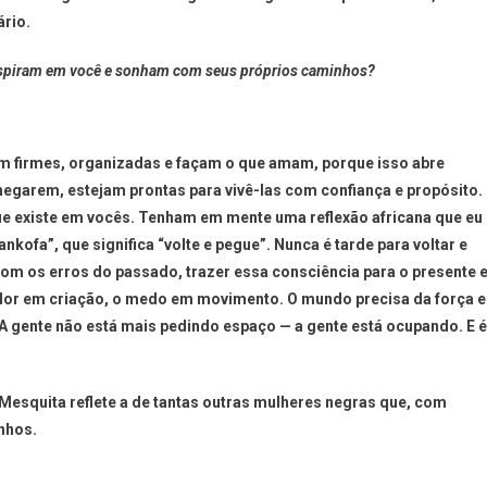
ário.
nspiram em você e sonham com seus próprios caminhos?
 firmes, organizadas e façam o que amam, porque isso abre
chegarem, estejam prontas para vivê-las com confiança e propósito.
e existe em vocês. Tenham em mente uma reflexão africana que eu
nkofa”, que significa “volte e pegue”. Nunca é tarde para voltar e
com os erros do passado, trazer essa consciência para o presente e
 dor em criação, o medo em movimento. O mundo precisa da força e
A gente não está mais pedindo espaço — a gente está ocupando. E é
vi Mesquita reflete a de tantas outras mulheres negras que, com
nhos.