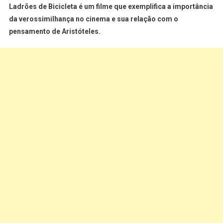
Ladrões de Bicicleta é um filme que exemplifica a importância
da verossimilhança no cinema e sua relação com o
pensamento de Aristóteles.