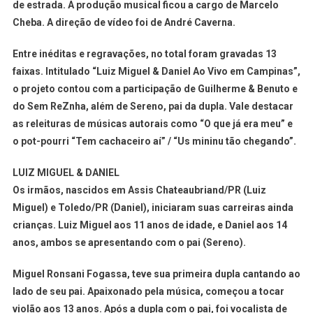
de estrada. A produção musical ficou a cargo de Marcelo
Cheba. A direção de vídeo foi de André Caverna.
Entre inéditas e regravações, no total foram gravadas 13
faixas. Intitulado “Luiz Miguel & Daniel Ao Vivo em Campinas”,
o projeto contou com a participação de Guilherme & Benuto e
do Sem ReZnha, além de Sereno, pai da dupla. Vale destacar
as releituras de músicas autorais como “O que já era meu” e
o pot-pourri “Tem cachaceiro aí” / “Us mininu tão chegando”.
LUIZ MIGUEL & DANIEL
Os irmãos, nascidos em Assis Chateaubriand/PR (Luiz
Miguel) e Toledo/PR (Daniel), iniciaram suas carreiras ainda
crianças. Luiz Miguel aos 11 anos de idade, e Daniel aos 14
anos, ambos se apresentando com o pai (Sereno).
Miguel Ronsani Fogassa, teve sua primeira dupla cantando ao
lado de seu pai. Apaixonado pela música, começou a tocar
violão aos 13 anos. Após a dupla com o pai, foi vocalista de