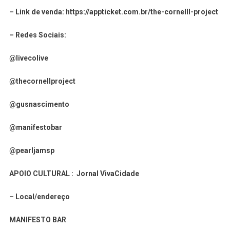
– Link de venda: https://appticket.com.br/the-cornelll-project
– Redes Sociais:
@livecolive
@thecornellproject
@gusnascimento
@manifestobar
@pearljamsp
APOIO CULTURAL : Jornal VivaCidade
– Local/endereço
MANIFESTO BAR