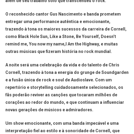
além de seu trabalho solo que transcendeu o rock.
O reconhecido cantor Gus Nascimento e banda prometem
entregar uma performance autêntica e emocionante,
trazendo à tona os maiores sucessos da carreira de Cornell,
como Black Hole Sun, Like a Stone, Be Yourself, Doesn’t
remind me, You now my name,I Am the Highway, e muitas
outras músicas que fizeram história no rock mundial.
A noite será uma celebração da vida e do talento de Chris
Cornell, trazendo à tona a energia do grunge de Soundgarden
e a fusão única de rock e soul de Audioslave. Com um
repertório e storytelling cuidadosamente selecionados, os
fãs poderão reviver as canções que tocaram milhões de
corações ao redor do mundo, e que continuam a influenciar
novas gerações de músicos e admiradores.
Um show emocionante, com uma banda impecável e uma
interpretação fiel ao estilo e à sonoridade de Cornell, que