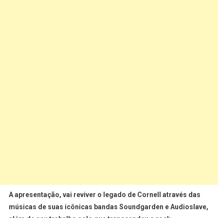
A apresentação, vai reviver o legado de Cornell através das
músicas de suas icônicas bandas Soundgarden e Audioslave,