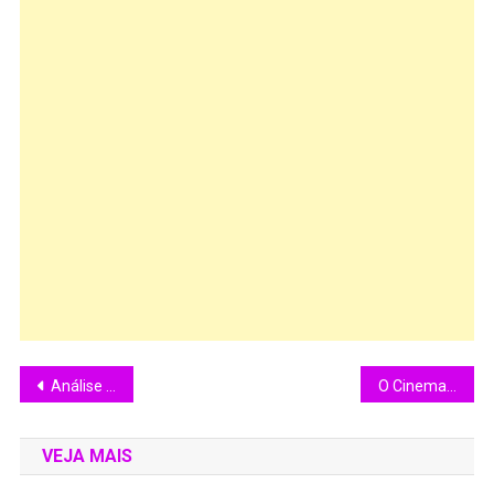
Análise do filme: Como roubar um milhão de dólares. (1966)
O Cinema do Diretor Alfred Hitchcock.
VEJA MAIS