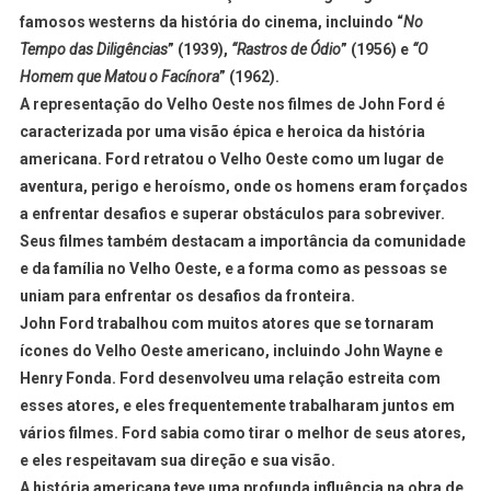
famosos westerns da história do cinema, incluindo “
No
Tempo das Diligências
” (1939),
“Rastros de Ódio
” (1956) e
“O
Homem que Matou o Facínora
” (1962).
A representação do Velho Oeste nos filmes de John Ford é
caracterizada por uma visão épica e heroica da história
americana. Ford retratou o Velho Oeste como um lugar de
aventura, perigo e heroísmo, onde os homens eram forçados
a enfrentar desafios e superar obstáculos para sobreviver.
Seus filmes também destacam a importância da comunidade
e da família no Velho Oeste, e a forma como as pessoas se
uniam para enfrentar os desafios da fronteira.
John Ford trabalhou com muitos atores que se tornaram
ícones do Velho Oeste americano, incluindo John Wayne e
Henry Fonda. Ford desenvolveu uma relação estreita com
esses atores, e eles frequentemente trabalharam juntos em
vários filmes. Ford sabia como tirar o melhor de seus atores,
e eles respeitavam sua direção e sua visão.
A história americana teve uma profunda influência na obra de