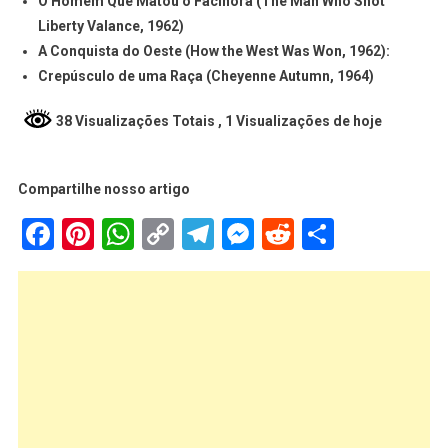
O Homem Que Matou o Facínora (The Man Who Shot
Liberty Valance, 1962)
A Conquista do Oeste (How the West Was Won, 1962):
Crepúsculo de uma Raça (Cheyenne Autumn, 1964)
38 Visualizações Totais
, 1 Visualizações de hoje
Compartilhe nosso artigo
Facebook
Pinterest
WhatsApp
Copy
Telegram
Messenger
Reddit
Share
Link