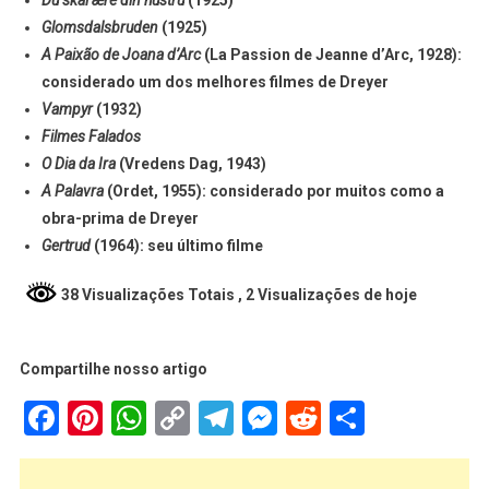
Du skal ære din hustru
(1925)
Glomsdalsbruden
(1925)
A Paixão de Joana d’Arc
(La Passion de Jeanne d’Arc, 1928):
considerado um dos melhores filmes de Dreyer
Vampyr
(1932)
Filmes Falados
O Dia da Ira
(Vredens Dag, 1943)
A Palavra
(Ordet, 1955): considerado por muitos como a
obra-prima de Dreyer
Gertrud
(1964): seu último filme
38 Visualizações Totais
, 2 Visualizações de hoje
Compartilhe nosso artigo
Facebook
Pinterest
WhatsApp
Copy
Telegram
Messenger
Reddit
Share
Link