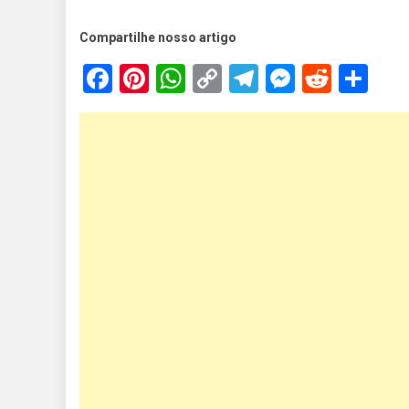
Compartilhe nosso artigo
Facebook
Pinterest
WhatsApp
Copy
Telegram
Messen
Reddi
Sh
Link