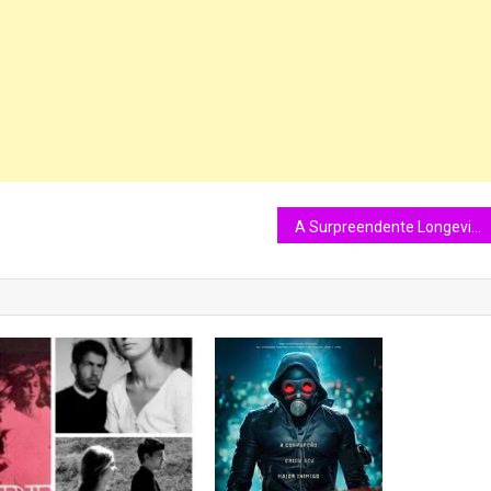
A Surpreendente Longevidade do Rádio Push-to-Talk na Era do 5G