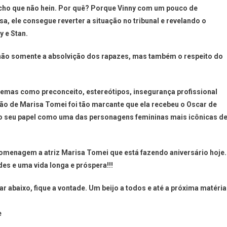
Acho que não hein. Por quê? Porque Vinny com um pouco de
a, ele consegue reverter a situação no tribunal e revelando o
y e Stan.
não somente a absolvição dos rapazes, mas também o respeito do
 temas como preconceito, estereótipos, insegurança profissional
ção de Marisa Tomei foi tão marcante que ela recebeu o Oscar de
do seu papel como uma das personagens femininas mais icônicas d
 homenagem a atriz Marisa Tomei que está fazendo aniversário hoje.
des e uma vida longa e próspera!!!
 abaixo, fique a vontade. Um beijo a todos e até a próxima matéria
e