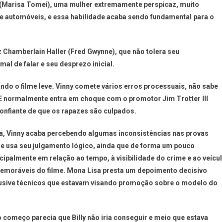
o (Marisa Tomei), uma mulher extremamente perspicaz, muito
e automóveis, e essa habilidade acaba sendo fundamental para o
iz Chamberlain Haller (Fred Gwynne), que não tolera seu
al de falar e seu desprezo inicial.
ndo o filme leve. Vinny comete vários erros processuais, não sabe
. E normalmente entra em choque com o promotor Jim Trotter III
confiante de que os rapazes são culpados.
sa, Vinny acaba percebendo algumas inconsistências nas provas
e usa seu julgamento lógico, ainda que de forma um pouco
cipalmente em relação ao tempo, à visibilidade do crime e ao veícu
emoráveis do filme. Mona Lisa presta um depoimento decisivo
usive técnicos que estavam visando promoção sobre o modelo do
o começo parecia que Billy não iria conseguir e meio que estava