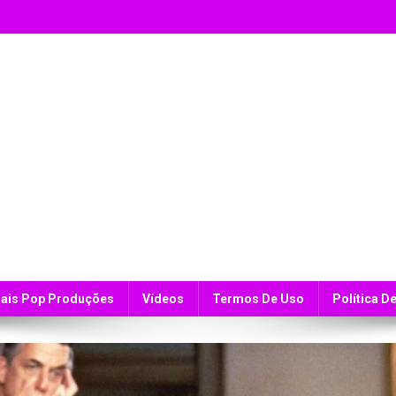
ais Pop Produções
Vídeos
Termos De Uso
Política D