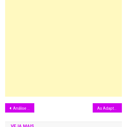
Análise do filme: Enquanto você dormia. (1995)
As Adaptações das Obras de Graciliano Ramos para o Cinema:Uma Análise.
VEJA MAIS