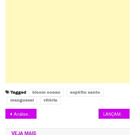
Tagged
bloom ocean
espírito santo
manguezal
vitória
Análise: “Chá e Simpatia (1956)
LANÇAMENTOLa Derma Skincare chega ao mercado e destaca linha de produtos premium para os cuidados com a pele
VEJA MAIS