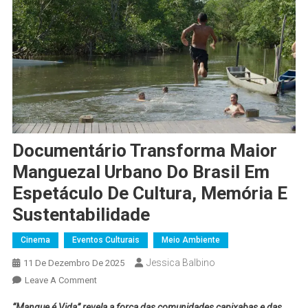
Documentário Transforma Maior
Manguezal Urbano Do Brasil Em
Espetáculo De Cultura, Memória E
Sustentabilidade
Cinema
Eventos Culturais
Meio Ambiente
Jessica Balbino
11 De Dezembro De 2025
Leave A Comment
“Mangue é Vida” revela a força das comunidades capixabas e das