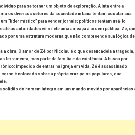
divíduo para se tornar um objeto de exploração. A luta entre a
omo os diversos setores da sociedade urbana tentam cooptar sua
m “líder místico” para vender jornais; políticos tentam usá-lo
; e até as autoridades vêm nele uma ameaça à ordem pública. Zé, qu
agado por uma estrutura moderna que não compreende sua lógica de
a a obra. O amor de Zé por Nicolau é o que desencadeia a tragédia,
as ferramenta, mas parte da família e da existência. A busca por
rônico: impedido de entrar na igreja em vida, Zé é assassinado
u corpo é colocado sobre a própria cruz pelos populares, que
ele.
 a solidão do homem íntegro em um mundo movido por aparências 