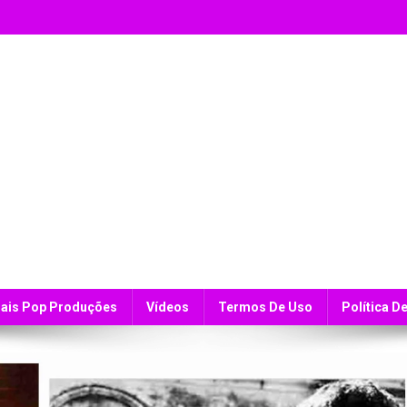
ais Pop Produções
Vídeos
Termos De Uso
Política D