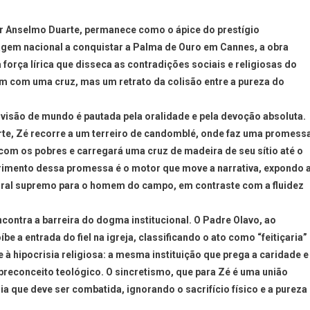
or Anselmo Duarte, permanece como o ápice do prestígio
ragem nacional a conquistar a Palma de Ouro em Cannes, a obra
orça lírica que disseca as contradições sociais e religiosas do
em com uma cruz, mas um retrato da colisão entre a pureza do
visão de mundo é pautada pela oralidade e pela devoção absoluta.
orte, Zé recorre a um terreiro de candomblé, onde faz uma promess
s com os pobres e carregará uma cruz de madeira de seu sítio até o
primento dessa promessa é o motor que move a narrativa, expondo 
ral supremo para o homem do campo, em contraste com a fluidez
ncontra a barreira do dogma institucional. O Padre Olavo, ao
be a entrada do fiel na igreja, classificando o ato como “feitiçaria”
e à hipocrisia religiosa: a mesma instituição que prega a caridade e
preconceito teológico. O sincretismo, que para Zé é uma união
sia que deve ser combatida, ignorando o sacrifício físico e a pureza