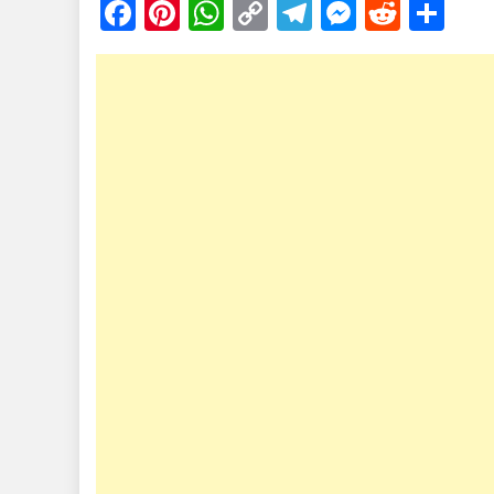
Facebook
Pinterest
WhatsApp
Copy
Telegram
Messen
Reddi
Sh
Link