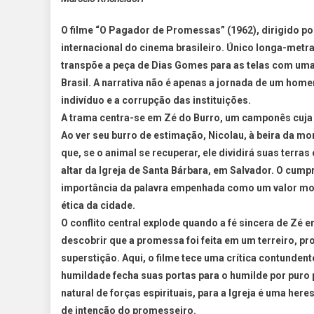
O filme “O Pagador de Promessas” (1962), dirigido p
internacional do cinema brasileiro. Único longa-met
transpõe a peça de Dias Gomes para as telas com uma f
Brasil. A narrativa não é apenas a jornada de um hom
indivíduo e a corrupção das instituições.
A trama centra-se em Zé do Burro, um camponês cuja 
Ao ver seu burro de estimação, Nicolau, à beira da m
que, se o animal se recuperar, ele dividirá suas terra
altar da Igreja de Santa Bárbara, em Salvador. O cum
importância da palavra empenhada como um valor mo
ética da cidade.
O conflito central explode quando a fé sincera de Zé e
descobrir que a promessa foi feita em um terreiro, proí
superstição. Aqui, o filme tece uma crítica contundent
humildade fecha suas portas para o humilde por puro 
natural de forças espirituais, para a Igreja é uma here
de intenção do promesseiro.