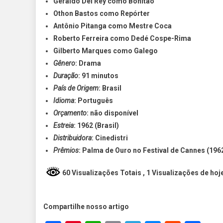
Geraldo Del Rey como Bonitão
Othon Bastos como Repórter
Antônio Pitanga como Mestre Coca
Roberto Ferreira como Dedé Cospe-Rima
Gilberto Marques como Galego
Gênero
: Drama
Duração
: 91 minutos
País de Origem
: Brasil
Idioma
: Português
Orçamento
: não disponível
Estreia
: 1962 (Brasil)
Distribuidora
: Cinedistri
Prêmios
: Palma de Ouro no Festival de Cannes (196
60 Visualizações Totais
, 1 Visualizações de hoj
Compartilhe nosso artigo