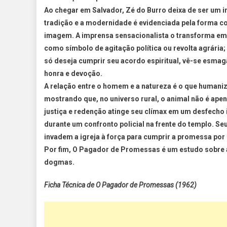
Ao chegar em Salvador, Zé do Burro deixa de ser um in
tradição e a modernidade é evidenciada pela forma c
imagem. A imprensa sensacionalista o transforma em u
como símbolo de agitação política ou revolta agrária
só deseja cumprir seu acordo espiritual, vê-se esm
honra e devoção.
A relação entre o homem e a natureza é o que humaniz
mostrando que, no universo rural, o animal não é apen
justiça e redenção atinge seu clímax em um desfecho i
durante um confronto policial na frente do templo. Se
invadem a igreja à força para cumprir a promessa por 
Por fim, O Pagador de Promessas é um estudo sobre
dogmas.
Ficha Técnica de O Pagador de Promessas (1962)