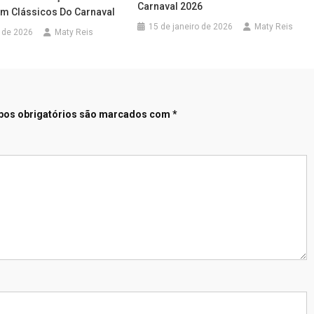
Carnaval 2026
m Clássicos Do Carnaval
15 de janeiro de 2026
Maty Reis
o de 2026
Maty Reis
os obrigatórios são marcados com
*