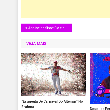
Análise do filme: Ela é o Diabo (She-Devil) – (1989)
VEJA MAIS
“Esquenta De Carnaval Do Altemar” No
Brahma
Dougllas Fe