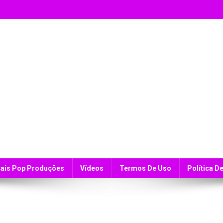
ais Pop Produções
Vídeos
Termos De Uso
Política D