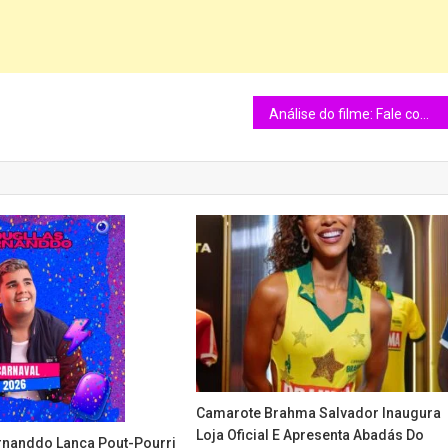
Análise do filme: Fale comigo (Talk to Me) – (2022)
Camarote Brahma Salvador Inaugura
Loja Oficial E Apresenta Abadás Do
rnanddo Lança Pout-Pourri