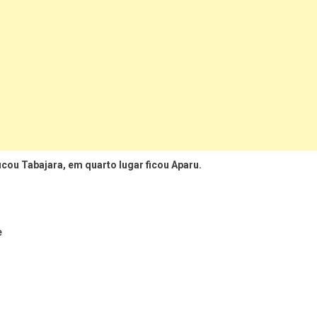
icou Tabajara, em quarto lugar ficou Aparu.
e
ger
t
are