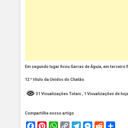
Em segundo lugar ficou Garras de Águia, em terceiro f
12 º título da Unidos do Chatão.
31 Visualizações Totais
, 1 Visualizações de hoj
Compartilhe nosso artigo
Facebook
Pinterest
WhatsApp
Copy
Telegram
Messen
Reddi
Sh