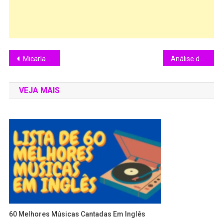
Micarla brilha no Carnaval de 2026 com o projeto “Micarleta”
Análise do Filme: Os Cafajestes (1962)
VEJA MAIS
60 Melhores Músicas Cantadas Em Inglês