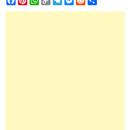
Facebook
Pinterest
WhatsApp
Copy
Telegram
Messenger
Reddit
Share
Link