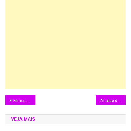
Filmes da Semana na Sessão da Tarde – 23/02/2026 – 27/02/2026
Análise do Filme: Cara a Cara (1967)
VEJA MAIS