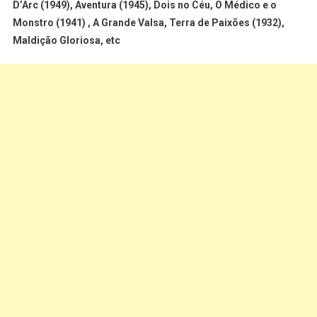
D’Arc (1949), Aventura (1945), Dois no Céu, O Médico e o
Monstro (1941) , A Grande Valsa, Terra de Paixões (1932),
Maldição Gloriosa, etc