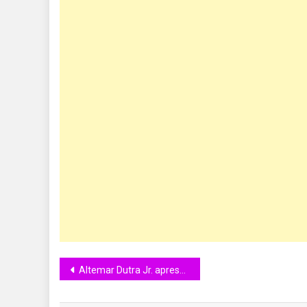
Altemar Dutra Jr. apresenta show em homenagem às mulheres “Pra Cantar Com Elas” no Bar Brahma