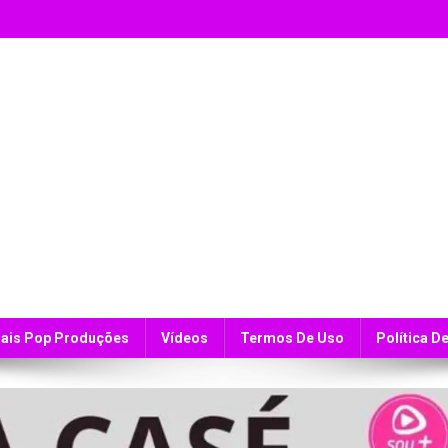
ais Pop Produções
Vídeos
Termos De Uso
Política D