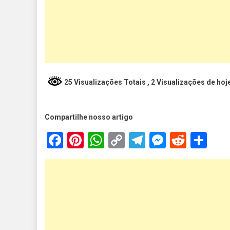
25 Visualizações Totais
, 2 Visualizações de hoj
Compartilhe nosso artigo
Facebook
Pinterest
WhatsApp
Copy
Telegram
Messen
Reddi
Sh
Link