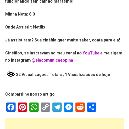
funcionando sem cair no marasmo!
Minha Nota:
8,0
Onde Assistir:
Netflix
Já assistiram? Sua cinéfila quer muito saber, conta para ela!
Cinéfilos, se inscrevam no meu canal no
YouTube
e me sigam
no Instagram
@elacomunicaeopina
32 Visualizações Totais
, 1 Visualizações de hoje
Compartilhe nosso artigo
Facebook
Pinterest
WhatsApp
Copy
Telegram
Messenger
Reddit
Share
Link