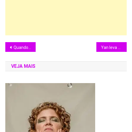
Quando o palco vira casa: Altemar Dutra Jr. homenageia o Nordeste em novo álbum
Yan leva seu pagode para Cuiabá na próxima terça, dia 7
VEJA MAIS