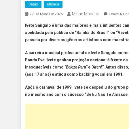
Datas
Música
Mirian Mariano
27 De Maio De 2026
Leave A Co
Ivete Sangalo é uma das maiores e mais influentes c
apelidada pelo público de “Rainha do Brasil” ou “Veve
passeia por diversos gêneros artísticos com maestria
A carreira musical profissional de Ivete Sangalo com
Banda Eva. Ivete ganhou projeção nacional à frente d
inesquecíveis como
“Beleza Rara”
e
“Arerê”
. Antes disso
(aos 17 anos) e atuou como backing vocal em 1991.
Após o carnaval de 1999, Ivete se despediu do grupo 
no mesmo ano com o sucesso “Se Eu Não Te Amasse 