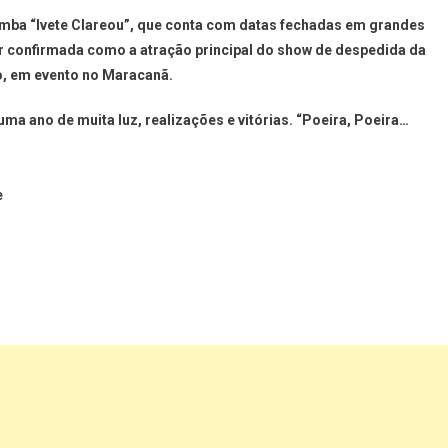
 samba “Ivete Clareou”, que conta com datas fechadas em grandes
ar confirmada como a atração principal do show de despedida da
o, em evento no Maracanã.
uma ano de muita luz, realizações e vitórias. “Poeira, Poeira…
e
ger
t
are