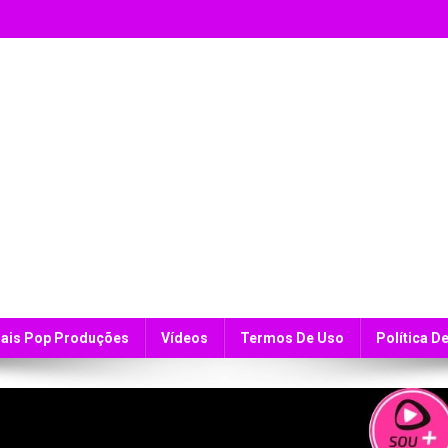
ais Pop Produções
Vídeos
Termos De Uso
Política D