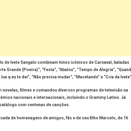
lo de Ivete Sangalo combinam hinos icônicos de Carnaval, baladas
te Grande (Poeira)”, “Festa”, “Abalou”, “Tempo de Alegria”, “Quan
 lua q eu te dei”, “Não precisa mudar”, “Macetando” e “Cria da Ivete”
 em novelas, filmes e comandou diversos programas de televisão na
rêmios nacionais e internacionais, incluindo o Grammy Latino. Já
 catálogo com centenas de canções.
cercada de homenagens de amigos, fãs e de seu filho Marcelo, de 16