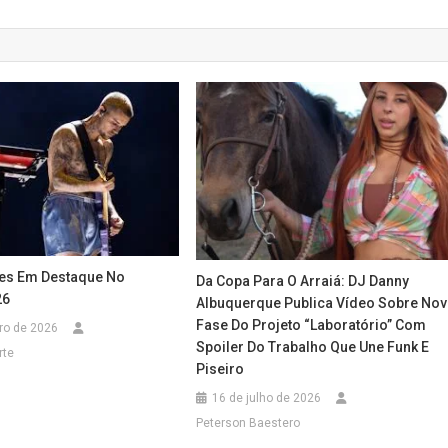
es Em Destaque No
Da Copa Para O Arraiá: DJ Danny
26
Albuquerque Publica Vídeo Sobre Nov
Fase Do Projeto “Laboratório” Com
iro de 2026
Spoiler Do Trabalho Que Une Funk E
rte
Piseiro
16 de julho de 2026
Peterson Baestero