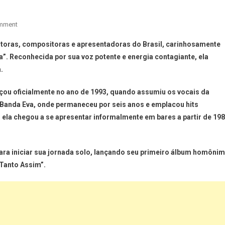
mment
antoras, compositoras e apresentadoras do Brasil, carinhosamente
ta”. Reconhecida por sua voz potente e energia contagiante, ela
.
eçou oficialmente no ano de 1993, quando assumiu os vocais da
a Banda Eva, onde permaneceu por seis anos e emplacou hits
, ela chegou a se apresentar informalmente em bares a partir de 19
para iniciar sua jornada solo, lançando seu primeiro álbum homôni
Tanto Assim”.