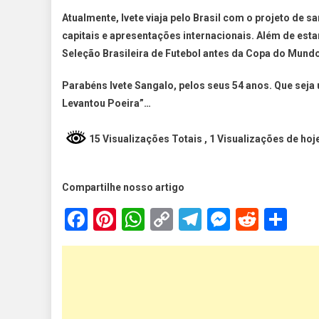
Atualmente, Ivete viaja pelo Brasil com o projeto de
capitais e apresentações internacionais. Além de est
Seleção Brasileira de Futebol antes da Copa do Mund
Parabéns Ivete Sangalo, pelos seus 54 anos. Que seja 
Levantou Poeira”…
15 Visualizações Totais
, 1 Visualizações de hoj
Compartilhe nosso artigo
Facebook
Pinterest
WhatsApp
Copy
Telegram
Messen
Reddi
Sh
Link