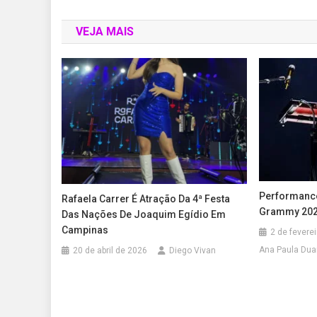
VEJA MAIS
Performanc
Rafaela Carrer É Atração Da 4ª Festa
Grammy 20
Das Nações De Joaquim Egídio Em
Campinas
2 de fevere
Ana Paula Dua
20 de abril de 2026
Diego Vivan