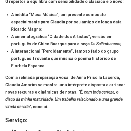
O repertório equilibra com sensibilidade o clássico e o novo
:
A inédita
“Musa Música”
, um presente composto
especialmente para Claudia por seu amigo de longa data
Ricardo Magno;
A cinematográfica
“Cidade dos Artistas”
, versão em
português de Chico Buarque para a peça
Os Saltimbancos
;
A internacional
“Perdidamente”
, famoso fado do grupo
português Trovante que musica o poema histórico de
Florbela Espanca.
Com a refinada preparação vocal de Anna Priscila Lacerda,
Claudia Amorim se mostra uma intérprete disposta a arriscar
novas texturas e dinâmicas de notas.
“É, com toda certeza, o
disco da minha maturidade. Um trabalho relacionado a uma grande
virada de vida”,
conclui.
Serviço: