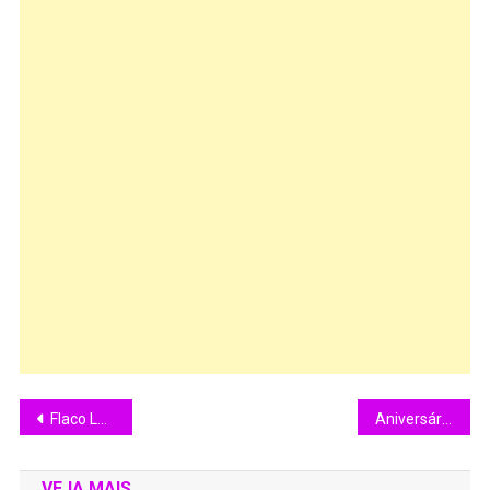
Flaco López é o 5º jogador da seleção Argentina que disputa uma Copa do Mundo, jogando por um time Brasileiro
Aniversário de 56 Anos de Paolo Sorrentino
VEJA MAIS