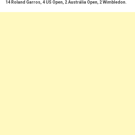
14 Roland Garros, 4 US Open, 2 Austrália Open, 2 Wimbledon.