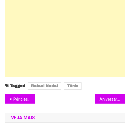
Tagged
Rafael Nadal
Tênis
Péricles canta seus sucessos no Canções de Ouro da TV Aparecida
Aniversário de 45 Anos de Chicão
VEJA MAIS