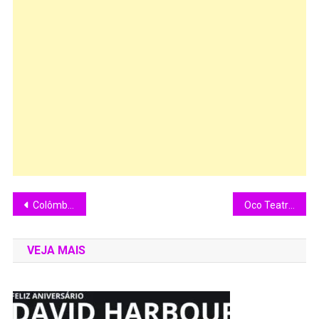
Colômbia é a primeira seleção a jogar nos 3 países sedes da Copa do Mundo
Oco Teatro Laboratório inicia celebração de 20 anos com a 11ª edição do NORTEA, dedicada à “Indisciplina”
VEJA MAIS