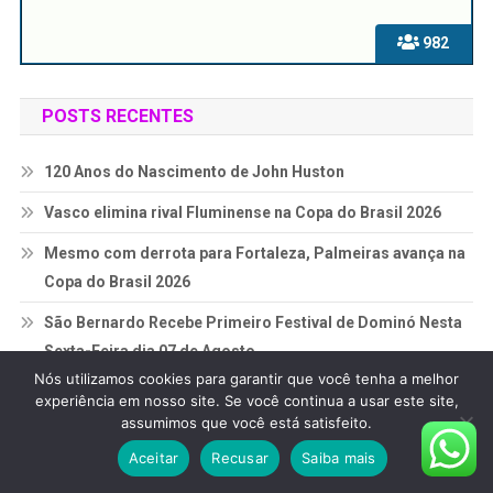
982
POSTS RECENTES
120 Anos do Nascimento de John Huston
Vasco elimina rival Fluminense na Copa do Brasil 2026
Mesmo com derrota para Fortaleza, Palmeiras avança na
Copa do Brasil 2026
São Bernardo Recebe Primeiro Festival de Dominó Nesta
Sexta-Feira dia 07 de Agosto.
Nós utilizamos cookies para garantir que você tenha a melhor
Xuxa Diz Que Cogitou Deixar o Brasil e Desabafa Sobre O
experiência em nosso site. Se você continua a usar este site,
Preconceito.
assumimos que você está satisfeito.
Aceitar
Recusar
Saiba mais
ARQUIVOS