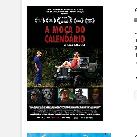
L
q
g
H
c