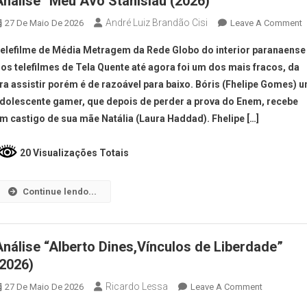
Análise “Meu Avô Stanislau (2026)
André Luiz Brandão Cisi
27 De Maio De 2026
Leave A Comment
elefilme de Média Metragem da Rede Globo do interior paranaense
os telefilmes de Tela Quente até agora foi um dos mais fracos, da
ra assistir porém é de razoável para baixo. Bóris (Fhelipe Gomes) 
dolescente gamer, que depois de perder a prova do Enem, recebe
m castigo de sua mãe Natália (Laura Haddad). Fhelipe […]
20 Visualizações Totais
Continue lendo...
Análise “Alberto Dines,Vínculos de Liberdade”
(2026)
Ricardo Lessa
27 De Maio De 2026
Leave A Comment