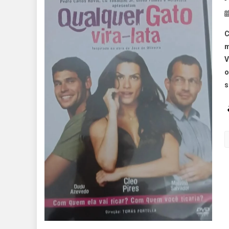
C
m
V
o
s