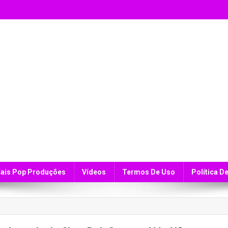
ais Pop Produções
Vídeos
Termos De Uso
Política D