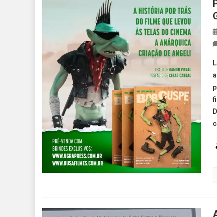
L
a
p
f
D
c