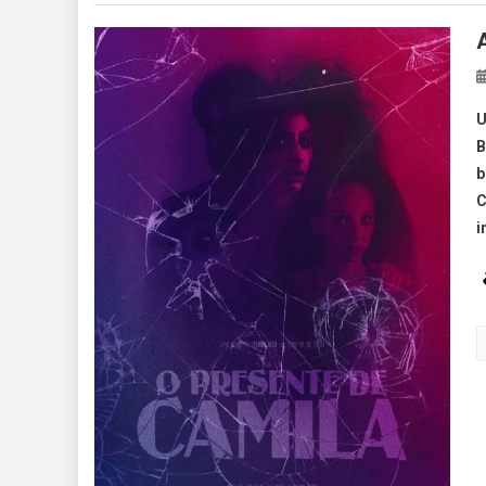
U
B
b
C
i