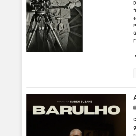
D
“
e
P
G
F
C
g
s