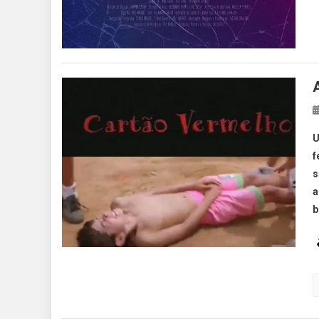
U
f
s
a
b