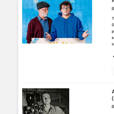
T
D
p
a
u