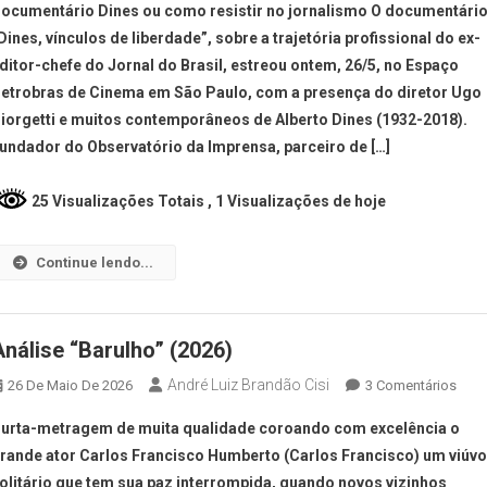
ocumentário Dines ou como resistir no jornalismo O documentári
Dines, vínculos de liberdade”, sobre a trajetória profissional do ex-
ditor-chefe do Jornal do Brasil, estreou ontem, 26/5, no Espaço
etrobras de Cinema em São Paulo, com a presença do diretor Ugo
iorgetti e muitos contemporâneos de Alberto Dines (1932-2018).
undador do Observatório da Imprensa, parceiro de […]
25 Visualizações Totais
, 1 Visualizações de hoje
Continue lendo...
Análise “Barulho” (2026)
André Luiz Brandão Cisi
26 De Maio De 2026
3 Comentários
urta-metragem de muita qualidade coroando com excelência o
rande ator Carlos Francisco Humberto (Carlos Francisco) um viúv
olitário que tem sua paz interrompida, quando novos vizinhos