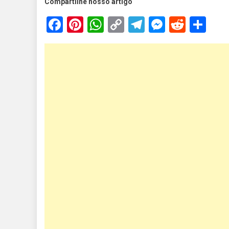
Compartilhe nosso artigo
Facebook
Pinterest
WhatsApp
Copy
Telegram
Messen
Reddi
Sh
Link