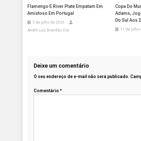
Flamengo E River Plate Empatam Em
Copa Do Mu
Amistoso Em Portugal
Adams, Joga
Do Sul Aos 
3 de julho de 2026
11 de julho
André Luiz Brandão Cisi
Deixe um comentário
O seu endereço de e-mail não será publicado.
Camp
Comentário
*