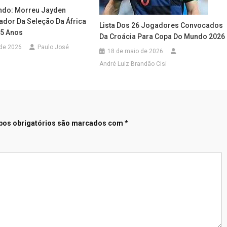
ndo: Morreu Jayden
dor Da Seleção Da África
Lista Dos 26 Jogadores Convocados
25 Anos
Da Croácia Para Copa Do Mundo 2026
 de 2026
Paulo José
18 de maio de 2026
André Luiz Brandão Cisi
os obrigatórios são marcados com
*