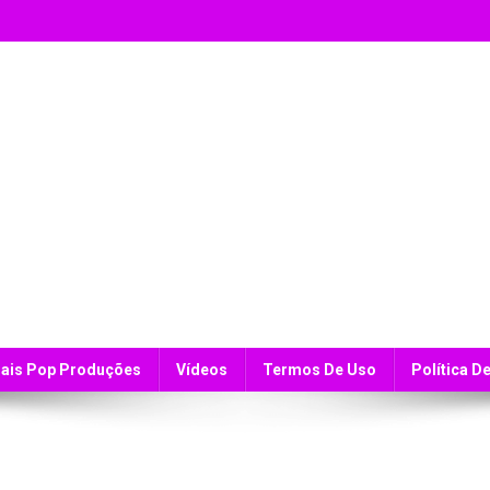
ais Pop Produções
Vídeos
Termos De Uso
Política D