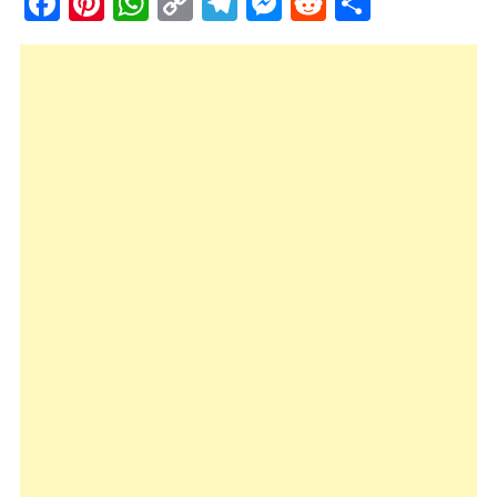
Facebook
Pinterest
WhatsApp
Copy
Telegram
Messenger
Reddit
Share
Link