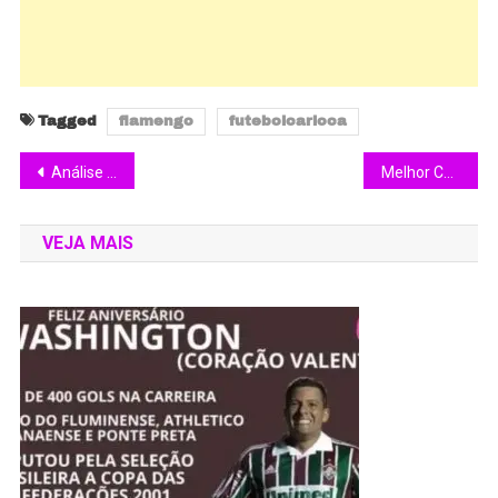
Tagged
flamengo
futebolcarioca
Análise Click (2006)
Melhor Corinthians de todos os tempos na opinião de Marcelo Dantas Cisi
VEJA MAIS