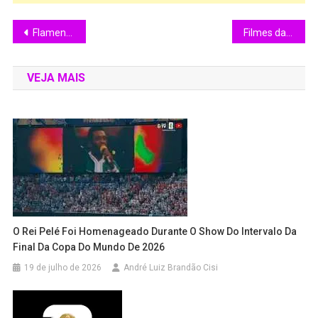
Flamengo vence Santos, Mengão na vice liderança do Campeonato Brasileiro 2025, colado no Palmeiras, Santos está na zona de rebaixamento
Filmes da Semana na Sessão da Tarde 10/11/2025 – 14/11/2025
VEJA MAIS
O Rei Pelé Foi Homenageado Durante O Show Do Intervalo Da
Final Da Copa Do Mundo De 2026
19 de julho de 2026
André Luiz Brandão Cisi