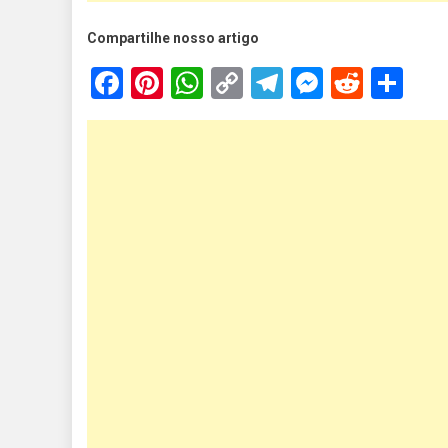
Compartilhe nosso artigo
Facebook
Pinterest
WhatsApp
Copy
Telegram
Messen
Reddi
Sh
Link