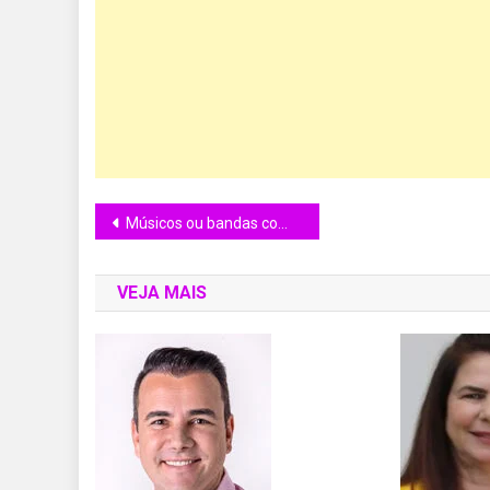
Músicos ou bandas com videoclipes exibidos na Sou Mais Pop
VEJA MAIS