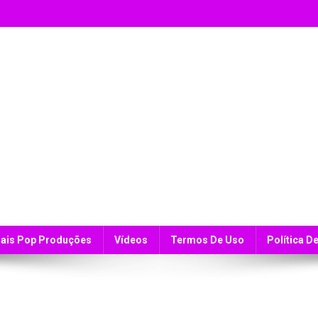
ais Pop Produções
Vídeos
Termos De Uso
Política D