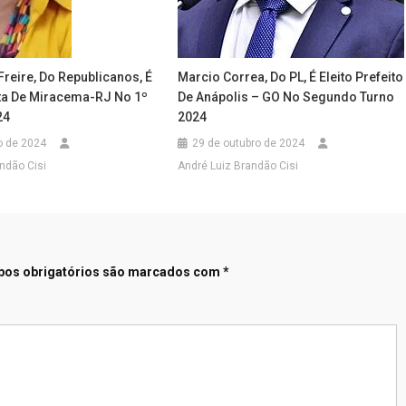
reire, Do Republicanos, É
Marcio Correa, Do PL, É Eleito Prefeito
ita De Miracema-RJ No 1º
De Anápolis – GO No Segundo Turno
24
2024
o de 2024
29 de outubro de 2024
ndão Cisi
André Luiz Brandão Cisi
os obrigatórios são marcados com
*