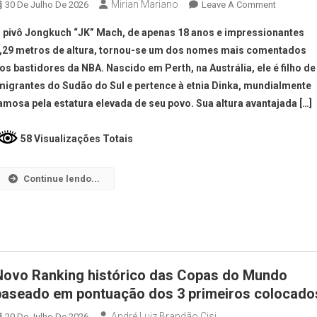
Mirian Mariano
30 De Julho De 2026
Leave A Comment
 pivô Jongkuch “JK” Mach, de apenas 18 anos e impressionantes
,29 metros de altura, tornou-se um dos nomes mais comentados
os bastidores da NBA. Nascido em Perth, na Austrália, ele é filho de
migrantes do Sudão do Sul e pertence à etnia Dinka, mundialmente
amosa pela estatura elevada de seu povo. Sua altura avantajada […]
58 Visualizações Totais
Continue lendo...
Novo Ranking histórico das Copas do Mundo
baseado em pontuação dos 3 primeiros colocado
André Luiz Brandão Cisi
20 De Julho De 2026