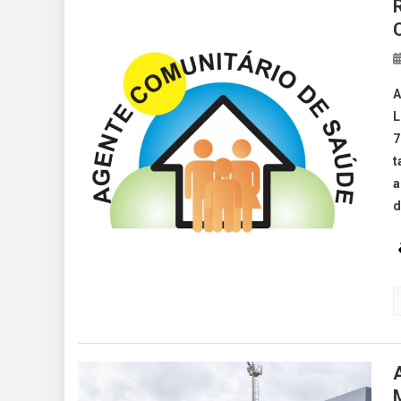
A
L
7
t
a
d