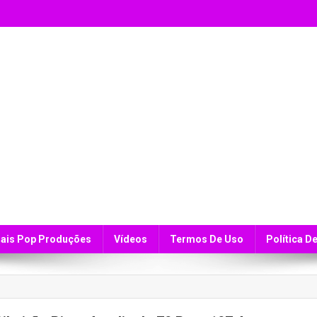
ais Pop Produções
Vídeos
Termos De Uso
Política D