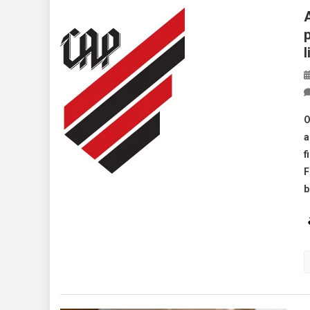
O
a
f
F
b