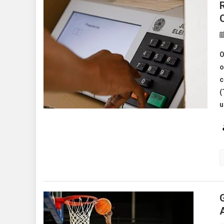
O
o
c
(
u