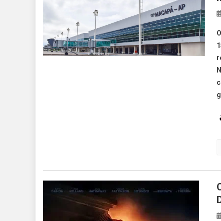
O
1
r
N
c
g