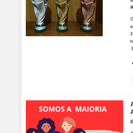
C
u
3
t
S