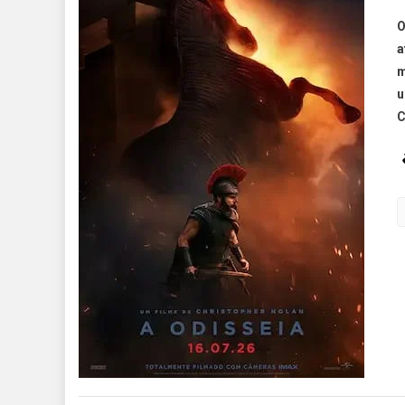
O
a
m
u
C