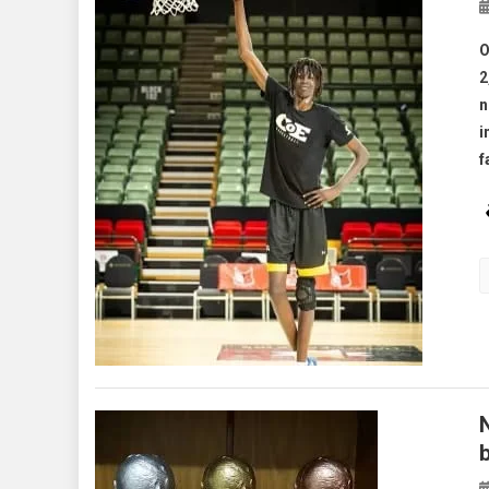
O
2
n
i
f