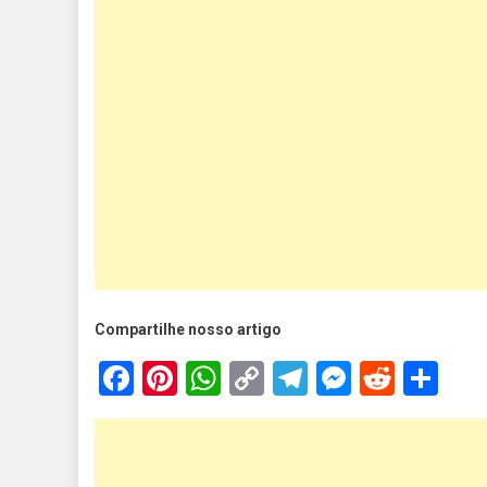
Compartilhe nosso artigo
Facebook
Pinterest
WhatsApp
Copy
Telegram
Messen
Reddi
Sh
Link