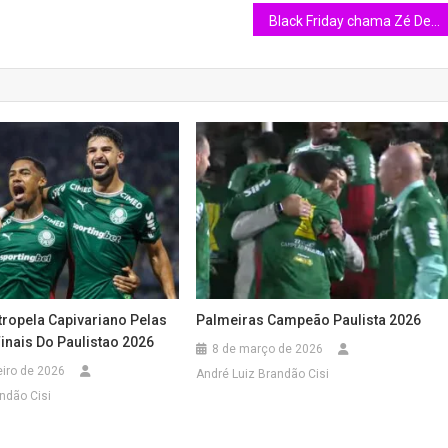
Black Friday chama Zé Delivery na nova campanha da marca
tropela Capivariano Pelas
Palmeiras Campeão Paulista 2026
inais Do Paulistao 2026
8 de março de 2026
eiro de 2026
André Luiz Brandão Cisi
ndão Cisi