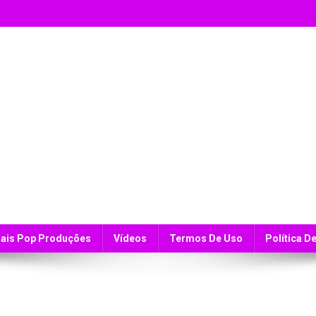
ais Pop Produções
Vídeos
Termos De Uso
Política D