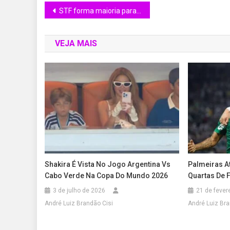
STF forma maioria para tornar Eduardo Bolsonaro réu por coação
VEJA MAIS
Shakira É Vista No Jogo Argentina Vs
Palmeiras A
Cabo Verde Na Copa Do Mundo 2026
Quartas De F
3 de julho de 2026
21 de fever
André Luiz Brandão Cisi
André Luiz Bra