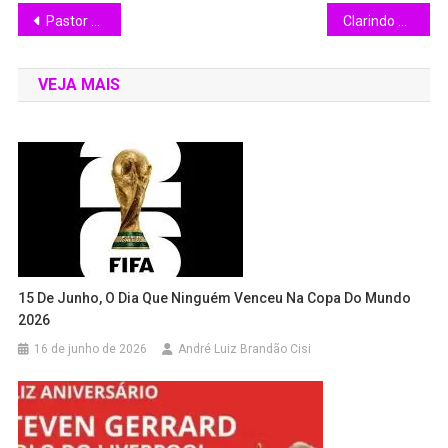
Pastor Matheus Amaral: Uma ponte de fé e ação entre Brasil e Estados Unidos
Clarindo Silva será Zumbi dos Palmares no cortejo “Pérolas da Consciência Negra”, do Grupo Eterna Juventude
VEJA MAIS
15 De Junho, O Dia Que Ninguém Venceu Na Copa Do Mundo
2026
16 de junho de 2026
André Luiz Brandão Cisi