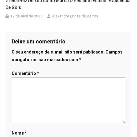
Grenal 452 Deixou Como Marca O Péssimo Futebol E Ausência
De Gols
12 de abril de 2026
Alexandre Ennes de Barros
Deixe um comentário
O seu endereço de e-mail não será publicado.
Campos
obrigatórios são marcados com
*
Comentário
*
Nome
*