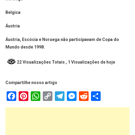
Belgica
Áustria
Áustria, Escócia e Noruega não participavam de Copa do
Mundo desde 1998.
22 Visualizações Totais
, 1 Visualizações de hoje
Compartilhe nosso artigo
Facebook
Pinterest
WhatsApp
Copy
Telegram
Messenger
Reddit
Share
Link