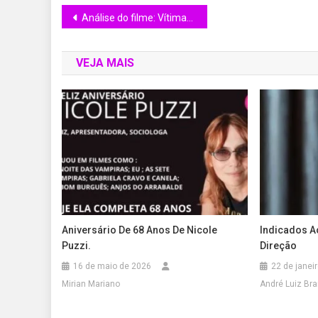
Análise do filme: Vítimas do divórcio. (1932)
VEJA MAIS
Aniversário De 68 Anos De Nicole
Indicados A
Puzzi.
Direção
16 de maio de 2026
22 de janei
Mirian Mariano
André Luiz Bra