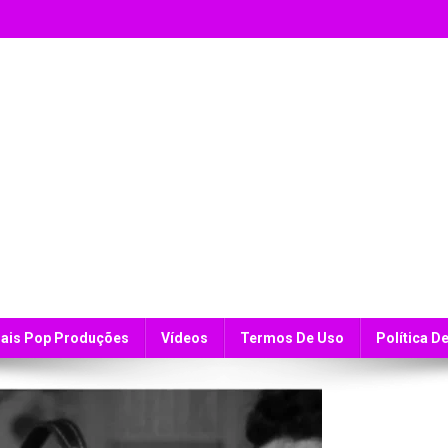
ais Pop Produções
Vídeos
Termos De Uso
Política D