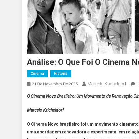
Análise: O Que Foi O Cinema N
Cinema
História
Marcelo Kricheldorf
21 De Novembro De 2025
L
O Cinema Novo Brasileiro: Um Movimento de Renovação Ci
Marcelo Kricheldorf
O Cinema Novo brasileiro foi um movimento cinematogr
uma abordagem renovadora e experimental em relação