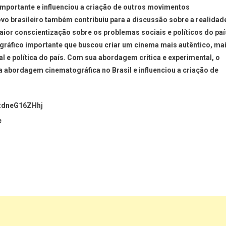
mportante e influenciou a criação de outros movimentos
o brasileiro também contribuiu para a discussão sobre a realidad
maior conscientização sobre os problemas sociais e políticos do paí
ráfico importante que buscou criar um cinema mais autêntico, ma
l e política do país. Com sua abordagem crítica e experimental, o
 abordagem cinematográfica no Brasil e influenciou a criação de
MzdneG16ZHhj
e
ger
t
are